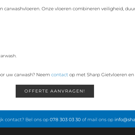
van carwashvloeren. Onze vloeren combineren veiligheid, 
carwash.
 voor uw carwash? Neem
contact
op met Sharp Gietvloeren en
OFFERTE AANVRAGEN!
ijk contact? Bel ons op
078 303 03 30
of mail ons op
info@sha