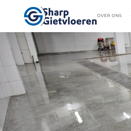
Ga
naar
inhoud
OVER ONS